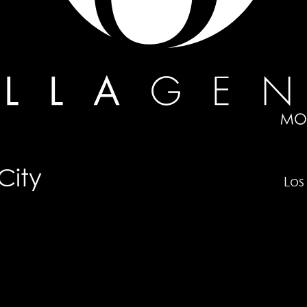
City
Lo